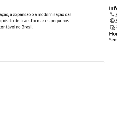
In
iação, a expansão e a modernização das
opósito de transformar os pequenos
ntável no Brasil.
H
Sem